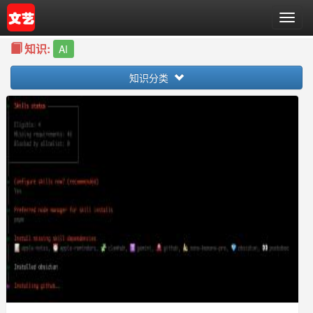
T
o
知识:
g
AI
g
知识分类
l
e
n
a
v
i
g
a
t
i
o
n