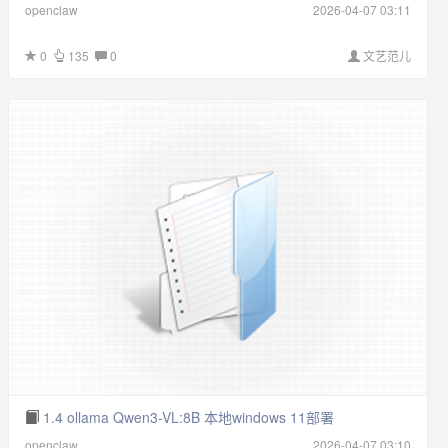
openclaw
2026-04-07 03:11
0
135
0
文艺范儿
1.4 ollama Qwen3-VL:8B 本地windows 11部署
openclaw
2026-04-07 03:10