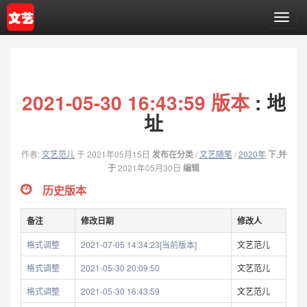
T
o
g
g
l
e
2021-05-30 16:43:59 版本
: 地
n
a
址
v
i
作者:
文艺范儿
于 2021年05月15日
发布在分类
/
文艺随笔
/
2020年
下,并
g
于
2021年05月30日
编辑
a
t
历史版本
i
o
备注
修改日期
修改人
n
格式调整
2021-07-05 14:34:23[当前版本]
文艺范儿
格式调整
2021-05-30 20:09:50
文艺范儿
格式调整
2021-05-30 16:43:59
文艺范儿