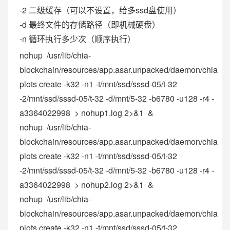
-2 二级缓存（可以不设置，给多ssd盘使用）
-d 最终文件的存储路径（即机械硬盘）
-n 循环执行多少次（顺序执行）
nohup /usr/lib/chia-
blockchain/resources/app.asar.unpacked/daemon/chia
plots create -k32 -n1 -t/mnt/ssd/sssd-05/t-32
-2/mnt/ssd/sssd-05/t-32 -d/mnt/5-32 -b6780 -u128 -r4 -
a3364022998 > nohup1.log 2>&1 &
nohup /usr/lib/chia-
blockchain/resources/app.asar.unpacked/daemon/chia
plots create -k32 -n1 -t/mnt/ssd/sssd-05/t-32
-2/mnt/ssd/sssd-05/t-32 -d/mnt/5-32 -b6780 -u128 -r4 -
a3364022998 > nohup2.log 2>&1 &
nohup /usr/lib/chia-
blockchain/resources/app.asar.unpacked/daemon/chia
plots create -k32 -n1 -t/mnt/ssd/sssd-05/t-32